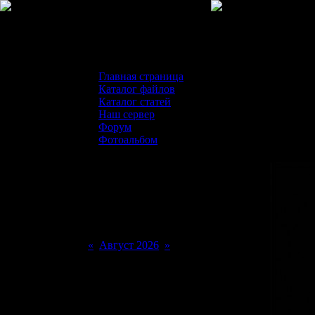
Главная страница
Каталог файлов
Каталог статей
Наш сервер
Форум
Фотоальбом
Календарь новостей
«
Август 2026
»
Пн
Вт
Ср
Чт
Пт
Сб
Вс
1
2
3
4
5
6
7
8
9
10
11
12
13
14
15
16