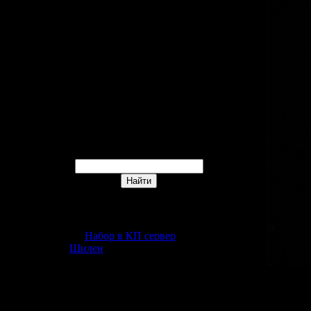
17
18
19
20
21
22
23
24
25
26
27
28
29
30
31
Форма входа
Поиск
Друзья сайта
Набор в КП сервер
Шилен
Наш опрос
Лучший самонер на ваш